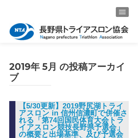
ナビゲ
2019年 5月
の投稿アーカイ
ブ
【5/30更新】2019野尻湖トライ
アスロン in 信州信濃町で併催さ
れる「第74回国民体育大会トラ
イアスロン競技長野県予選会」
の概要と出場基準、及び予選会