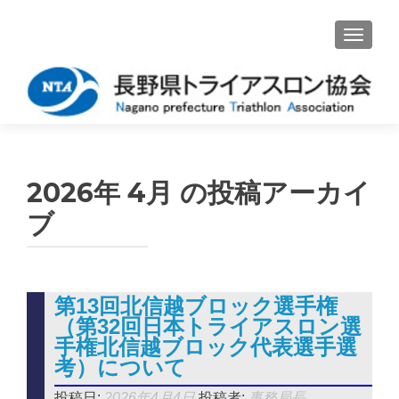
ナビゲ
2026年 4月
の投稿アーカイ
ブ
第13回北信越ブロック選手権
（第32回日本トライアスロン選
手権北信越ブロック代表選手選
考）について
投稿日:
2026年4月4日
投稿者:
事務局長