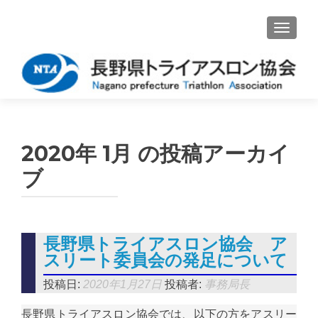
ナビゲ
2020年 1月
の投稿アーカイ
ブ
長野県トライアスロン協会 ア
スリート委員会の発足について
投稿日:
2020年1月27日
投稿者:
事務局長
長野県トライアスロン協会では、以下の方をアスリー