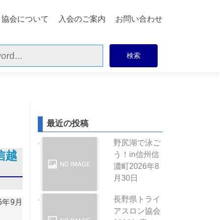
協会について
入会のご案内
お問い合わせ
最近の投稿
野尻湖で泳ご
信越
う！in信州信
濃町
2026年8
月30日
長野県トライ
6年9月
アスロン協会