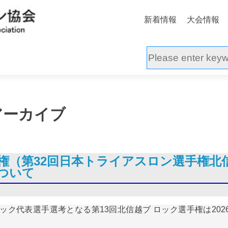
新着情報
大会情報
アーカイブ
権（第32回日本トライアスロン選手権北
ついて
ク代表選手選考となる第13回北信越ブ ロック選手権は202