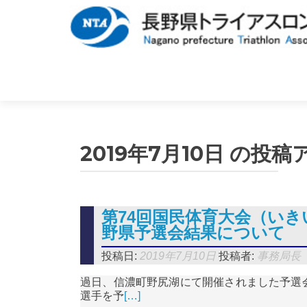
2019年7月10日
の投稿
第74回国民体育大会（い
野県予選会結果について
投稿日:
2019年7月10日
投稿者:
事務局長
過日、信濃町野尻湖にて開催されました予選
選手を予
[…]