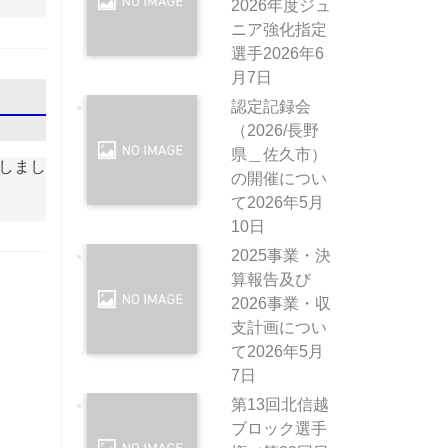
2026年度ジュ
ニア強化指定
選手
2026年6
月7日
認定記録会
（2026/長野
県＿佐久市）
たしまし
の開催につい
て
2026年5月
10日
2025事業・決
算報告及び
2026事業・収
支計画につい
て
2026年5月
7日
第13回北信越
ブロック選手