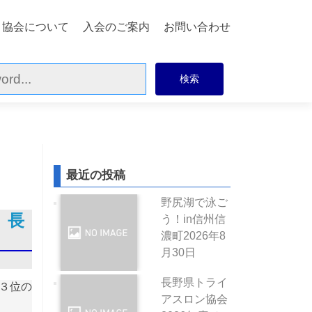
協会について
入会のご案内
お問い合わせ
最近の投稿
野尻湖で泳ご
 長
う！in信州信
濃町
2026年8
月30日
長野県トライ
３位の
アスロン協会