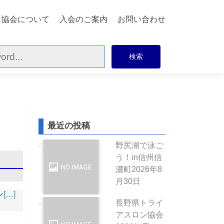
協会について
入会のご案内
お問い合わせ
最近の投稿
野尻湖で泳ご
う！in信州信
濃町
2026年8
月30日
ン
[…]
長野県トライ
アスロン協会