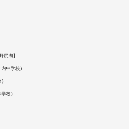
㏌野尻湖】
ノ内中学校
）
校
）
等学校
）