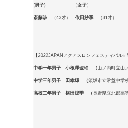
(
男子
) （
女子
）
斎藤渉
（43才）
依田紗季
（31才）
【2022JAPANアクアスロンフェスティバル
中学一年男子
小根澤琥珀 （
山ノ内町立山
中学三年男子 田幸輝 （
須坂市立常盤中学
高校二年男子 横田煌季 （
長野県立北部高