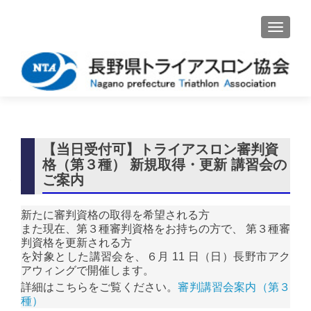
ナビゲ
【当日受付可】トライアスロン審判資
格（第３種） 新規取得・更新 講習会の
ご案内
新たに審判資格の取得を希望される方
また現在、第３種審判資格をお持ちの方で、 第３種審
判資格を更新される方
を対象とした講習会を、６月 11 日（日）長野市アク
アウィングで開催します。
詳細はこちらをご覧ください。
審判講習会案内（第３
種）