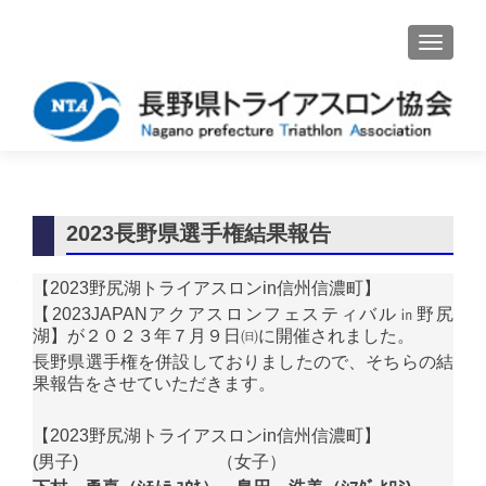
ナビゲ
2023長野県選手権結果報告
【2023野尻湖トライアスロンin信州信濃町】
【2023JAPANアクアスロンフェスティバル㏌野尻
湖】が２０２３年７月９日㈰に開催されました。
長野県選手権を併設しておりましたので、そちらの結
果報告をさせていただきます。
【2023野尻湖トライアスロンin信州信濃町】
(男子) （女子）