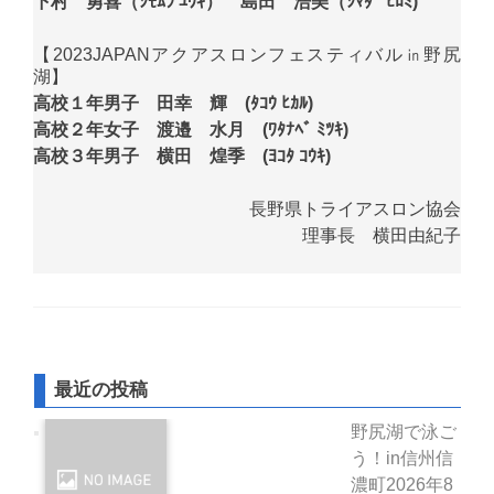
下村 勇喜（ｼﾓﾑﾗ ﾕｳｷ） 島田 浩美（ｼﾏﾀﾞ ﾋﾛﾐ)
【2023JAPANアクアスロンフェスティバル㏌野尻
湖】
高校１年男子 田幸 輝 (ﾀｺｳ ﾋｶﾙ)
高校２年女子 渡邉 水月 (ﾜﾀﾅﾍﾞ ﾐﾂｷ)
高校３年男子 横田 煌季 (ﾖｺﾀ ｺｳｷ)
長野県トライアスロン協会
理事長 横田由紀子
最近の投稿
野尻湖で泳ご
う！in信州信
濃町
2026年8