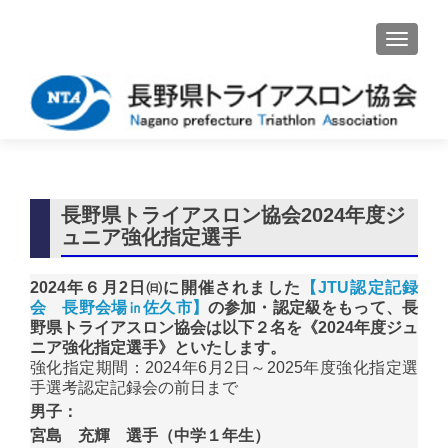
ナビゲ
長野県トライアスロン協会2024年度ジ
ュニア強化指定選手
2024年６月2日㈰に開催されました
【JTU認定記録
会 長野会場㏌佐久市】
の参加・認定級をもって、長
野県トライアスロン協会は以下２名を
《2024年度ジュ
ニア強化指定選手》といたします。
強化指定期間：2024年6月2日～2025年度強化指定選
手選考認定記録会の前日まで
男子：
宮島 充輝 選手（中学１年生）