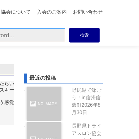
協会について
入会のご案内
お問い合わせ
最近の投稿
たらい
スキー
野尻湖で泳ご
う！in信州信
う感覚
濃町
2026年8
月30日
長野県トライ
アスロン協会