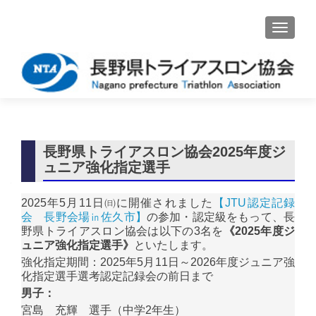
ナビゲ
長野県トライアスロン協会2025年度ジ
ュニア強化指定選手
2025年5月11日㈰に開催されました
【JTU認定記録
会 長野会場㏌佐久市】
の参加・認定級をもって、長
野県トライアスロン協会は以下の3名を
《2025年度ジ
ュニア強化指定選手》
といたします。
強化指定期間：2025年5月11日～2026年度ジュニア強
化指定選手選考認定記録会の前日まで
男子：
宮島 充輝 選手（中学2年生）