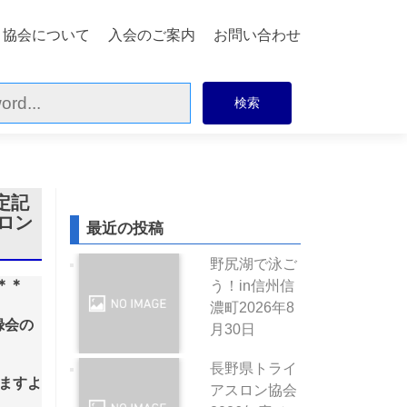
協会について
入会のご案内
お問い合わせ
定記
ロン
最近の投稿
野尻湖で泳ご
＊＊
う！in信州信
濃町
2026年8
録会の
月30日
長野県トライ
ますよ
アスロン協会