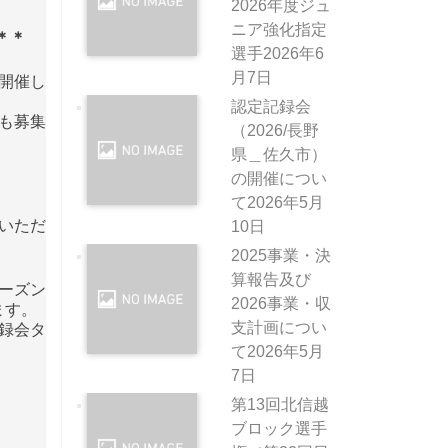
2026年度ジュ
ニア強化指定
＊＊
選手
2026年6
月7日
開
催し
認定記録会
加も募集
（2026/長野
県＿佐久市）
の開催につい
て
2026年5月
いただ
10日
2025事業・決
算報告及び
ーズン
2026事業・収
ます。
支計画につい
録会タ
て
2026年5月
7日
第13回北信越
ブロック選手