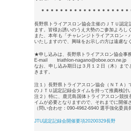
＊＊＊＊＊＊＊＊＊＊＊＊＊＊＊＊＊＊＊
長野県トライアスロン協会主催のＪＴＵ認定
ます。皆様お誘いのうえ大勢のご参加よろし
また、本年も「チャレンジトライアスロン・パラ
いたしますので、興味をお示しの方は遠慮な
★申し込みは、長野県トライアスロン協会事
E-mail
triathlon-nagano@oboe.ocn.ne.jp
なお、申し込み期日は３月１２日（木）まで
きます。
注１）長野県トライアスロン協会（ＮＴＡ）
のＪＴＵ認定記録会タイムを持って推薦検討
注２）特に、鹿児島国体トライアスロン競技
イムが必要となりますので、それまでに開催
（問い合わせ：090-4962-6940 選手強化委員
JTU認定記録会開催要項20200329長野