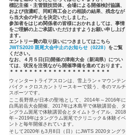
標記主催・主管競技団体、会場による開催検討協議、
および
信濃町、
同町商工会との相談の結果、残念なが
ら当大会の中止を決定いたしました。
参加者をはじめ関係者の皆様におかれましては、事情
をご理解の上ご承諾いただけますようお願い申し上げ
ます。
エントリー費の取り扱いにつきましてはこちら
JWTS2020 斑尾大会中止のお知らせ（0228）
をご覧
ください。
なお、４月５日
(
日
)
開催の津南大会（新潟県）につい
ては、状況を注視ながら開催準備を進めております。
＊＊＊＊＊＊＊＊＊＊＊＊＊＊＊＊＊＊＊＊＊
ウィンタートライアスロンは、雪上ラン＋マウンテン
バイク＋クロスカントリースキーで競う、冬のマルチ
スポーツです。
ここ長野県が日本の聖地として、2014年～2016年に
白馬岩岳大会開催、2017年は木島平で体験講習会、タ
ングラム斑尾で体験講習会とタイムトライアル、2018
年～2019年はタングラム斑尾でクリニック＆体験イベ
ントと毎年開催されています。
そして2020年も3月8日（日）にJWTS 2020タングラ