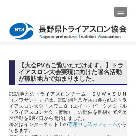
ナビゲ
【大会PVもご覧いただけます。】トラ
イアスロン大会実現に向けた署名活動
が諏訪地方で始まりました。
諏訪地方のトライアスロンチーム「ＳＵＷＡＳＵＮ
（スワサン）」では、諏訪湖と八ケ岳山麓を結ぶトラ
イアスロン大会「スワコ８（エイト）ピークスミドル
トライアスロン大会（仮称）」の開催を目指す署名署
名活動を6月4日から開始しました。
署名はインターネット上の
専用申し込みフォーム
から
できます。