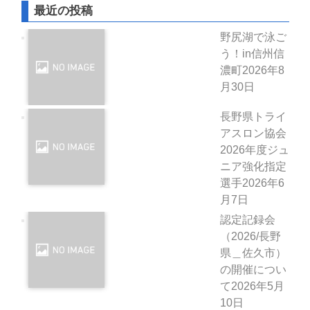
最近の投稿
野尻湖で泳ご
う！in信州信
濃町
2026年8
月30日
長野県トライ
アスロン協会
2026年度ジュ
ニア強化指定
選手
2026年6
月7日
認定記録会
（2026/長野
県＿佐久市）
の開催につい
て
2026年5月
10日