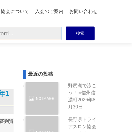
協会について
入会のご案内
お問い合わせ
最近の投稿
野尻湖で泳ご
年1
う！in信州信
濃町
2026年8
月30日
長野県トライ
審判資
アスロン協会